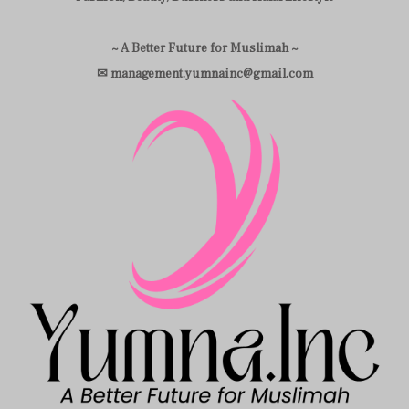
~ A Better Future for Muslimah ~
✉ management.yumnainc@gmail.com