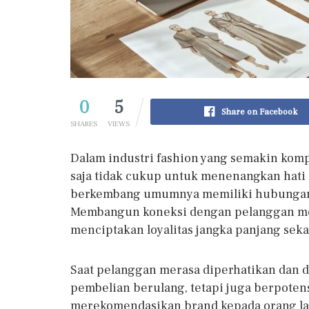
0
5
Share on Facebook
SHARES
VIEWS
Dalam industri fashion yang semakin kompe
saja tidak cukup untuk menenangkan hat
berkembang umumnya memiliki hubungan 
Membangun koneksi dengan pelanggan men
menciptakan loyalitas jangka panjang sek
Saat pelanggan merasa diperhatikan dan 
pembelian berulang, tetapi juga berpoten
merekomendasikan brand kepada orang lain