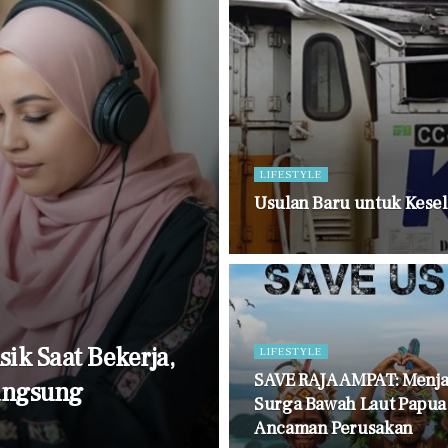
LIFESTYLE
Usulan Baru untuk Kes
k Saat Bekerja,
LIFESTYLE
SAVE RAJA AMPAT: Menj
Langsung
Surga Bawah Laut Papua 
Ancaman Perusakan