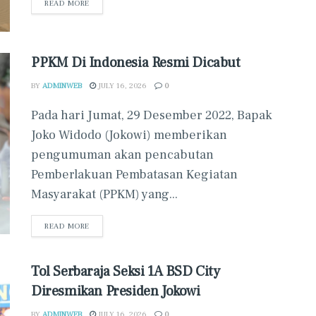
READ MORE
PPKM Di Indonesia Resmi Dicabut
BY
ADMINWEB
JULY 16, 2026
0
Pada hari Jumat, 29 Desember 2022, Bapak
Joko Widodo (Jokowi) memberikan
pengumuman akan pencabutan
Pemberlakuan Pembatasan Kegiatan
Masyarakat (PPKM) yang...
READ MORE
Tol Serbaraja Seksi 1A BSD City
Diresmikan Presiden Jokowi
BY
ADMINWEB
JULY 16, 2026
0