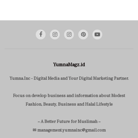
YumnaMagz.id
Yumna.Inc - Digital Media and Your Digital Marketing Partner.
Focus on develop business and information about Modest
Fashion, Beauty, Business and Halal Lifestyle
~ A Better Future for Muslimah ~
✉ management.yumnainc@gmail.com