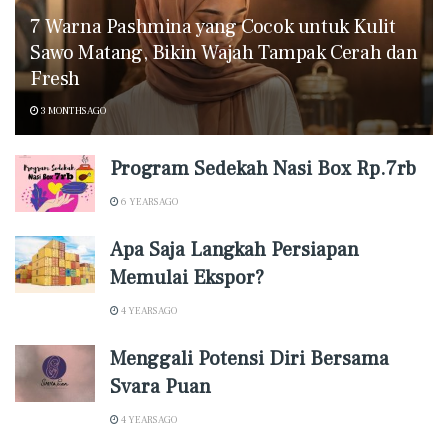
7 Warna Pashmina yang Cocok untuk Kulit
Sawo Matang, Bikin Wajah Tampak Cerah dan
Fresh
3 MONTHS AGO
Program Sedekah Nasi Box Rp.7rb
6 YEARS AGO
Apa Saja Langkah Persiapan
Memulai Ekspor?
4 YEARS AGO
Menggali Potensi Diri Bersama
Svara Puan
4 YEARS AGO