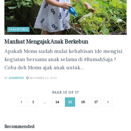
PARENTING
Manfaat Mengajak Anak Berkebun
Apakah Moms sudah mulai kehabisan ide mengisi
kegiatan bersama anak selama di #RumahSaja ?
Coba deh Moms ajak anak untuk...
BY
ADMINWEB
NOVEMBER 22, 2023
PAGE 15 OF 17
1
…
14
15
16
17
Recommended