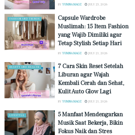
BY
YUMNA MAGZ
JULY 23, 2026
Capsule Wardrobe
FASHION AND TRENDS
Muslimah: 15 Item Fashion
yang Wajib Dimiliki agar
Tetap Stylish Setiap Hari
BY
YUMNA MAGZ
JULY 21, 2026
7 Cara Skin Reset Setelah
BEAUTY AND HEALTH
Liburan agar Wajah
Kembali Cerah dan Sehat,
Kulit Auto Glow Lagi
BY
YUMNA MAGZ
JULY 21, 2026
5 Manfaat Mendengarkan
LIFESTYLE
Musik Saat Bekerja, Bikin
Fokus Naik dan Stres