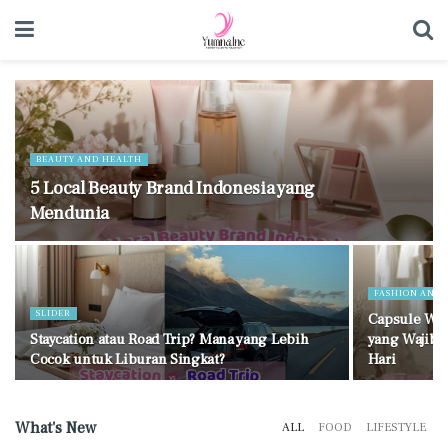
BEAUTY AND HEALTH
5 Local Beauty Brand Indonesia yang
Mendunia
FASHION AND 
SLIDER
Capsule War
Staycation atau Road Trip? Mana yang Lebih
yang Wajib D
Cocok untuk Liburan Singkat?
Hari
What's New
ALL
FOOD
LIFESTYLE