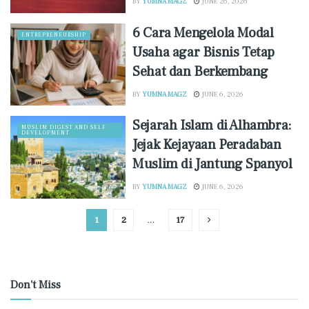
BY
YUMNA MAGZ
JUNE 26, 2026
6 Cara Mengelola Modal
ENTREPRENEURSHIP
Usaha agar Bisnis Tetap
Sehat dan Berkembang
BY
YUMNA MAGZ
JUNE 6, 2026
Sejarah Islam di Alhambra:
MUSLIM DIGEST AND SELF
DEVELOPMENT
Jejak Kejayaan Peradaban
Muslim di Jantung Spanyol
BY
YUMNA MAGZ
JUNE 6, 2026
1
2
…
17
Don't Miss