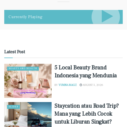
Currently Playing
Latest Post
5 Local Beauty Brand
BEAUTY AND HEALTH
Indonesia yang Mendunia
BY
YUMNA MAGZ
AUGUST 5, 2026
Staycation atau Road Trip?
SLIDER
Mana yang Lebih Cocok
untuk Liburan Singkat?