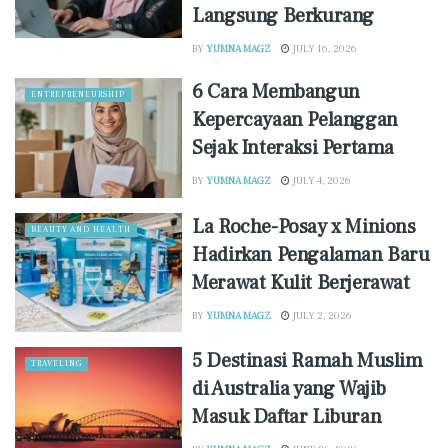
Langsung Berkurang
BY
YUMNA MAGZ
JULY 16, 2026
6 Cara Membangun
ENTREPRENEURSHIP
Kepercayaan Pelanggan
Sejak Interaksi Pertama
BY
YUMNA MAGZ
JULY 4, 2026
La Roche-Posay x Minions
BEAUTY AND HEALTH
Hadirkan Pengalaman Baru
Merawat Kulit Berjerawat
BY
YUMNA MAGZ
JULY 2, 2026
5 Destinasi Ramah Muslim
TRAVELING
di Australia yang Wajib
Masuk Daftar Liburan