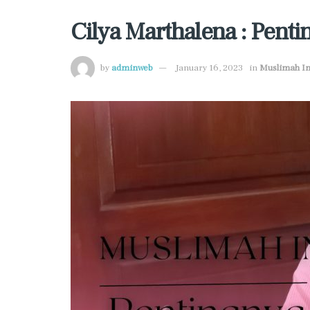
Cilya Marthalena : Penti
by
adminweb
January 16, 2023
in
Muslimah In