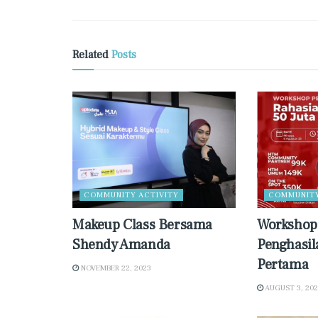
Related
Posts
COMMUNITY ACTIVITY
COMMUNITY
Makeup Class Bersama
Workshop:
Shendy Amanda
Penghasil
Pertama
NOVEMBER 22, 2023
AUGUST 3, 20