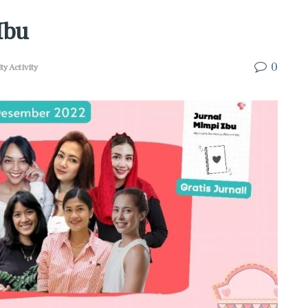
Ibu
0
 Activity