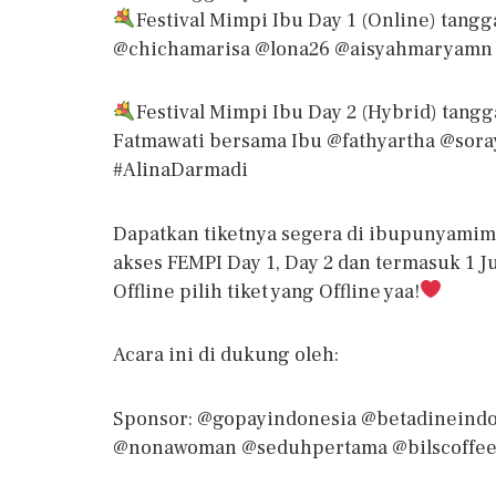
Festival Mimpi Ibu Day 1 (Online) tang
@chichamarisa @lona26 @aisyahmaryamn
Festival Mimpi Ibu Day 2 (Hybrid) tang
Fatmawati bersama Ibu @fathyartha @sor
#AlinaDarmadi
Dapatkan tiketnya segera di ibupunyamimp
akses FEMPI Day 1, Day 2 dan termasuk 1 J
Offline pilih tiket yang Offline yaa!
Acara ini di dukung oleh:
Sponsor: @gopayindonesia @betadineindo
@nonawoman @seduhpertama @bilscoffe