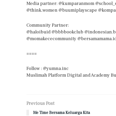
Media partner: @kumparanmom @school_
@think.women @buumiplayscape @komp
Community Partner:
@haloibuid @bbbbookclub @indonesian.b
@momakececommunity @bersamamama.id 
====
Follow : @yumna.inc
Muslimah Platform Digital and Academy Bu
Previous Post
Me Time Bersama Keluarga Kita