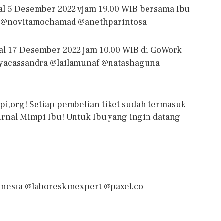
gal 5 Desember 2022 vjam 19.00 WIB bersama Ibu
 @novitamochamad @anethparintosa
gal 17 Desember 2022 jam 10.00 WIB di GoWork
ayacassandra @lailamunaf @natashaguna
i,org! Setiap pembelian tiket sudah termasuk
urnal Mimpi Ibu! Untuk Ibu yang ingin datang
nesia @laboreskinexpert @paxel.co
e