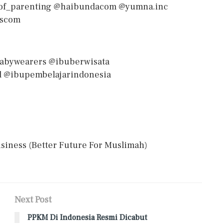
of_parenting @haibundacom @yumna.inc
ascom
abywearers @ibuberwisata
@ibupembelajarindonesia
siness (Better Future For Muslimah)
Next Post
PPKM Di Indonesia Resmi Dicabut