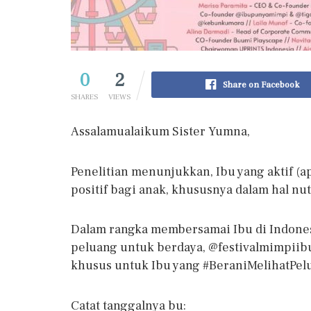
0
2
Share on Facebook
SHARES
VIEWS
Assalamualaikum Sister Yumna,
Penelitian menunjukkan, Ibu yang aktif 
positif bagi anak, khususnya dalam hal nu
Dalam rangka membersamai Ibu di Indones
peluang untuk berdaya, @festivalmimpiibu
khusus untuk Ibu yang #BeraniMelihatPe
Catat tanggalnya bu: