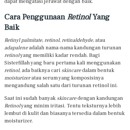
dapat mengatasi jerawat dengan baik.
Cara Penggunaan
Retinol
Yang
Baik
Retinyl palmitate
,
retinol
,
retinaldehyde
, atau
adapalene
adalah nama-nama kandungan turunan
retinol
yang memiliki kadar rendah. Bagi
Sisterfillah yang baru pertama kali menggunakan
retinol
, ada baiknya cari
skincare
dalam bentuk
moisturizer
atau serum yang komposisinya
mengandung salah satu dari turunan retinol ini.
Saat ini sudah banyak
skincare
dengan kandungan
Retinol
yang minim iritasi. Tentu teksturnya lebih
lembut di kulit dan biasanya tersedia dalam bentuk
moisturizer.