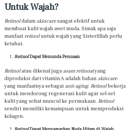
Untuk Wajah?
Retinol
dalam
skincare
sangat efektif untuk
membuat kulit wajah awet muda. Simak apa saja
manfaat
retinol
untuk wajah yang Sisterfillah perlu
ketahui.
Retinol
Dapat Menunda Penuaan
Retinol
atau dikenal juga
asam retinoat
yang
diproduksi dari vitamin A adalah bahan
skincare
yang manfaatnya sebagai
anti-aging
.
Retinol
bekerja
untuk mendorong regenerasi kulit agar sel-sel
kulit yang sehat muncul ke permukaan.
Retinol
sendiri memiliki kemampuan untuk memproduksi
kolagen.
Retinol
Dapat Menyamarkan Noda Hitam di Wajah