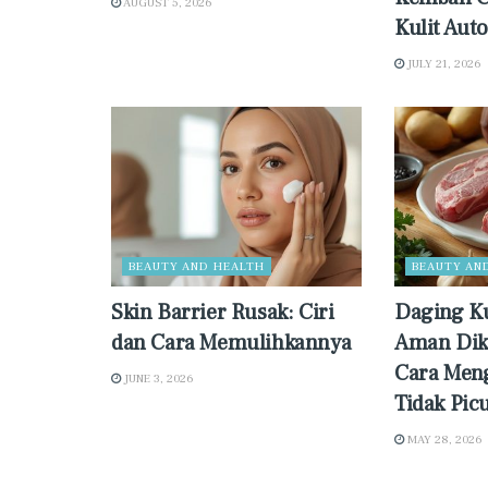
AUGUST 5, 2026
Kulit Aut
JULY 21, 2026
BEAUTY AND HEALTH
BEAUTY AN
Skin Barrier Rusak: Ciri
Daging K
dan Cara Memulihkannya
Aman Dik
Cara Men
JUNE 3, 2026
Tidak Pic
MAY 28, 2026