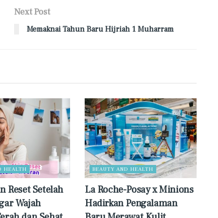
Next Post
Memaknai Tahun Baru Hijriah 1 Muharram
D HEALTH
BEAUTY AND HEALTH
in Reset Setelah
La Roche-Posay x Minions
gar Wajah
Hadirkan Pengalaman
erah dan Sehat,
Baru Merawat Kulit