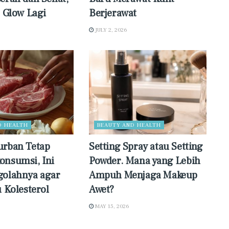
o Glow Lagi
Berjerawat
JULY 2, 2026
D HEALTH
BEAUTY AND HEALTH
urban Tetap
Setting Spray atau Setting
onsumsi, Ini
Powder. Mana yang Lebih
golahnya agar
Ampuh Menjaga Makeup
u Kolesterol
Awet?
MAY 15, 2026