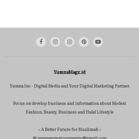
YumnaMagz.id
Yumna.Inc - Digital Media and Your Digital Marketing Partner.
Focus on develop business and information about Modest
Fashion, Beauty, Business and Halal Lifestyle
~ A Better Future for Muslimah ~
✉ management.yumnainc@gmail.com