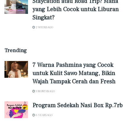
Staycation atau Road Trip? Mana
yang Lebih Cocok untuk Liburan
Singkat?
2 WEEKS AGO
Trending
7 Warna Pashmina yang Cocok
untuk Kulit Sawo Matang, Bikin
Wajah Tampak Cerah dan Fresh
3 MONTHS AGO
Program Sedekah Nasi Box Rp.7rb
6 YEARS AGO