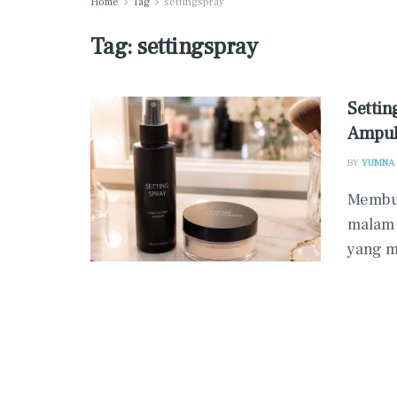
Home
Tag
settingspray
Tag:
settingspray
Settin
Ampuh
BY
YUMNA
Membua
malam 
yang m