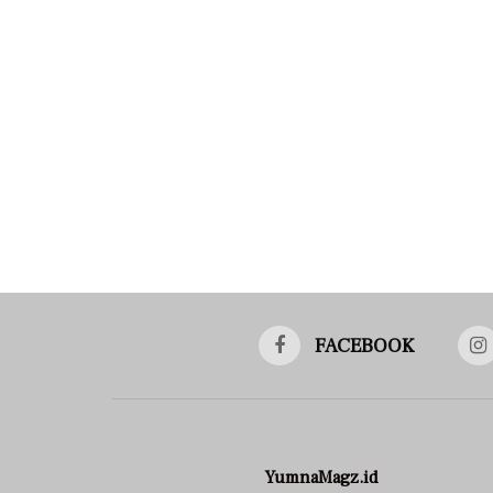
FACEBOOK
YumnaMagz.id