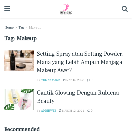
Home
Tag
Makeup
Tag:
Makeup
Setting Spray atau Setting Powder.
Mana yang Lebih Ampuh Menjaga
Makeup Awet?
BY
YUMNA MAGZ
MAY 15, 2026
0
Cantik Glowing Dengan Rubiena
Beauty
BY
ADMINWEB
MARCH 12, 2022
0
Recommended