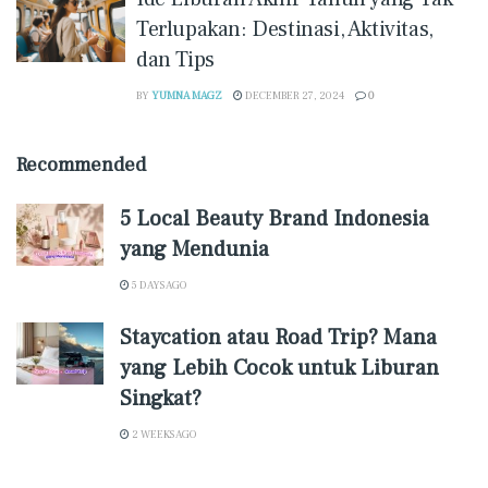
Terlupakan: Destinasi, Aktivitas,
dan Tips
BY
YUMNA MAGZ
DECEMBER 27, 2024
0
Recommended
5 Local Beauty Brand Indonesia
yang Mendunia
5 DAYS AGO
Staycation atau Road Trip? Mana
yang Lebih Cocok untuk Liburan
Singkat?
2 WEEKS AGO