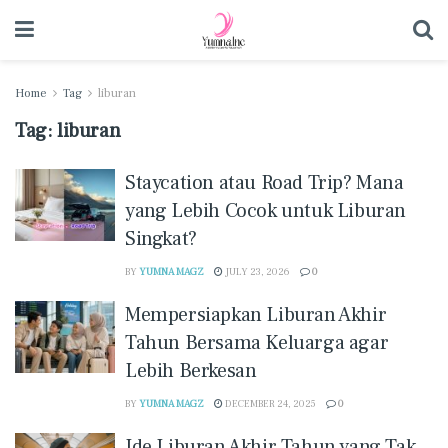
Home
Tag
liburan
Tag:
liburan
Staycation atau Road Trip? Mana
yang Lebih Cocok untuk Liburan
Singkat?
BY
YUMNA MAGZ
JULY 23, 2026
0
Mempersiapkan Liburan Akhir
Tahun Bersama Keluarga agar
Lebih Berkesan
BY
YUMNA MAGZ
DECEMBER 24, 2025
0
Ide Liburan Akhir Tahun yang Tak