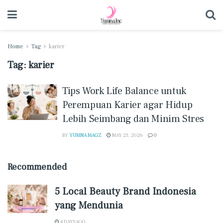
Home
Tag
karier
Tag:
karier
Tips Work Life Balance untuk
Perempuan Karier agar Hidup
Lebih Seimbang dan Minim Stres
BY
YUMNA MAGZ
MAY 23, 2026
0
Recommended
5 Local Beauty Brand Indonesia
yang Mendunia
4 DAYS AGO