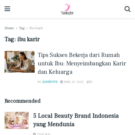
Home
Tag
ibu karir
Tag:
ibu karir
Tips Sukses Bekerja dari Rumah
untuk Ibu: Menyeimbangkan Karir
dan Keluarga
BY
ADMINWEB
APRIL 23, 2020
0
Recommended
5 Local Beauty Brand Indonesia
yang Mendunia
1 DAY AGO