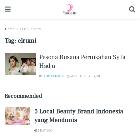
Home
Tag
elrumi
Tag:
elrumi
Pesona Busana Pernikahan Syifa
Hadju
BY
YUMNA MAGZ
APRIL 30, 2026
0
Recommended
5 Local Beauty Brand Indonesia
yang Mendunia
1 DAY AGO