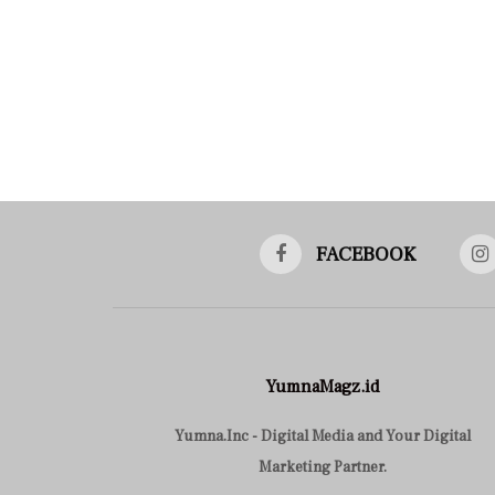
FACEBOOK
YumnaMagz.id
Yumna.Inc - Digital Media and Your Digital
Marketing Partner.