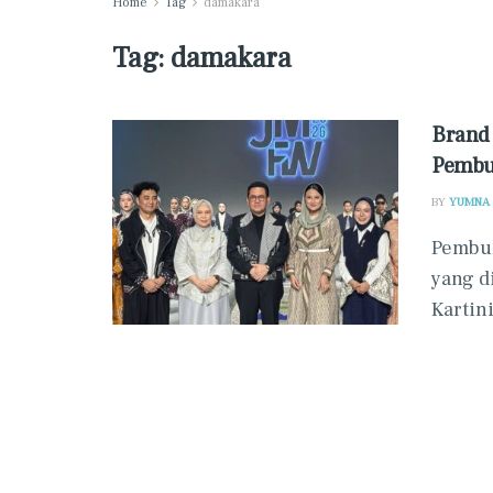
Home
Tag
damakara
Tag:
damakara
Brand
Pembu
BY
YUMNA
Pembuk
yang d
Kartini